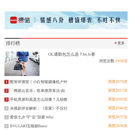
排行榜
＋
更多
OL通勤包怎么选？bv,lv赛
浏览次数:
1958次
浏览2070次
数智评测室丨小白智能摄像机户外
1
浏览2057次
「网易云音乐」歌单推荐算法-由
2
浏览2050次
手机黑屏到底是怎么回事？几招教
3
浏览2046次
央视剧评全解析：《安家》不仅衍
4
浏览2037次
爱筑七夕 守“后”甜蜜 Who
5
浏览2036次
BVLGARI宝格丽Baroc
6