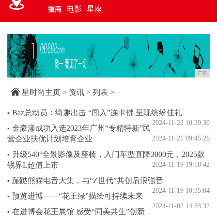
电影
星座
微商
广告
星时尚主页
>
资讯
> 列表 >
Baz总动员：绮趣出击 “闯入”连卡佛 呈现缤纷佳礼
▪
2024-11-22 10:29:30
金豪漾成功入选2023年广州“专精特新”民
▪
营企业扶优计划培育企业
2024-11-21 09:45:26
升级540°全景影像及座椅，入门车型直降3000元，2025款
▪
锐界L超值上市
2024-11-19 19:18:42
蹦跶熊猫电音大集，与“Z世代”共创后浪强音
▪
2024-11-19 10:35:04
预览进博——“花王绿”描绘可持续未来
▪
2024-11-02 14:33:32
在进博会花王展馆 感受“同美共生”创新
▪