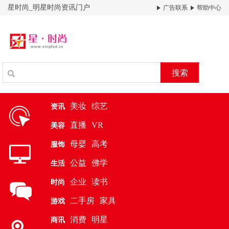
星时尚_明星时尚资讯门户
广告联系
帮助中心
搜索
美妆
综艺
资讯
直播
VR
美容
母婴
高考
服饰
公益
佛学
生活
企业
读书
时尚
二手房
家具
游戏
消费
明星
商讯