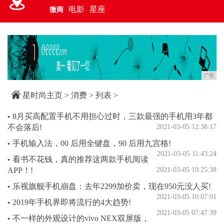
电影
星座
微商
广告
星时尚主页
>
消费
> 列表 >
8月买高配置手机不用担心过时，三款最强的手机用3年都
▪
不会落后!
2021-03-05 12:38:17
手机输入法，00 后用全键盘，90 后用九宫格!
▪
2021-03-05 11:43:24
看书不花钱，真的推荐这两款手机阅读
▪
APP！!
2021-03-05 10:25:38
乐视旗舰手机崩盘：去年2299加价卖，现在950元没人买!
▪
2021-03-05 10:07:01
2019年手机界即将流行的4大趋势!
▪
2021-03-05 07:47:39
不一样的外观设计的vivo NEX双屏版，
▪