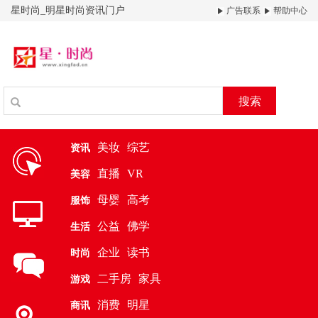
星时尚_明星时尚资讯门户
广告联系
帮助中心
搜索
美妆
综艺
资讯
直播
VR
美容
母婴
高考
服饰
公益
佛学
生活
企业
读书
时尚
二手房
家具
游戏
消费
明星
商讯