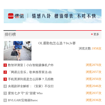
排行榜
＋
更多
OL通勤包怎么选？bv,lv赛
浏览次数:
1958次
浏览2070次
数智评测室丨小白智能摄像机户外
1
浏览2057次
「网易云音乐」歌单推荐算法-由
2
浏览2050次
手机黑屏到底是怎么回事？几招教
3
浏览2046次
央视剧评全解析：《安家》不仅衍
4
浏览2037次
爱筑七夕 守“后”甜蜜 Who
5
浏览2036次
BVLGARI宝格丽Baroc
6