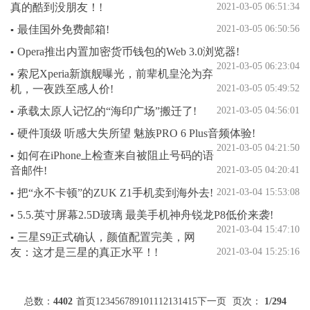
真的酷到没朋友！!
2021-03-05 06:51:34
最佳国外免费邮箱!
2021-03-05 06:50:56
▪
Opera推出内置加密货币钱包的Web 3.0浏览器!
▪
2021-03-05 06:23:04
索尼Xperia新旗舰曝光，前辈机皇沦为弃
▪
机，一夜跌至感人价!
2021-03-05 05:49:52
承载太原人记忆的“海印广场”搬迁了!
2021-03-05 04:56:01
▪
硬件顶级 听感大失所望 魅族PRO 6 Plus音频体验!
▪
2021-03-05 04:21:50
如何在iPhone上检查来自被阻止号码的语
▪
音邮件!
2021-03-05 04:20:41
把“永不卡顿”的ZUK Z1手机卖到海外去!
2021-03-04 15:53:08
▪
5.5.英寸屏幕2.5D玻璃 最美手机神舟锐龙P8低价来袭!
▪
2021-03-04 15:47:10
三星S9正式确认，颜值配置完美，网
▪
友：这才是三星的真正水平！!
2021-03-04 15:25:16
总数：
4402
首页
1
2
3
4
5
6
7
8
9
10
11
12
13
14
15
下一页
页次：
1
/294