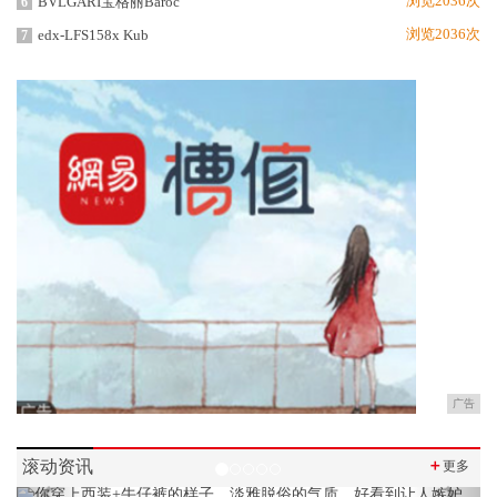
浏览2036次
BVLGARI宝格丽Baroc
6
浏览2036次
edx-LFS158x Kub
7
广告
滚动资讯
＋
更多
Previous
Next