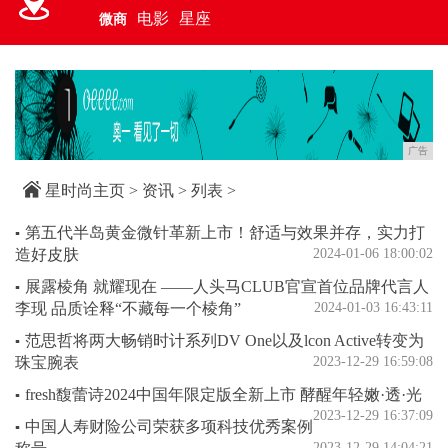
电影
星座
微商
广告
星时尚主页
>
资讯
> 列表 >
第五代半岛黄金微针革新上市！舒适与效果并存，实力打
▪
造好皮肤
2024-01-06 18:00:02
展露棱角 就耀现在 ——人头马CLUB官宣首位品牌代言人
▪
李现 品质诠释“不藏每一个棱角”
2024-01-03 16:43:11
范思哲将两大畅销时计系列DV One以及lcon Active转变为
▪
珠宝腕表
2023-12-29 16:59:08
fresh馥蕾诗2024中国年限定版全新上市 酵醒年轻嫩·透·光
▪
2023-12-29 16:37:09
中国人寿财险公司荣获多项科技优秀案例
▪
2023-12-29 14:04:21