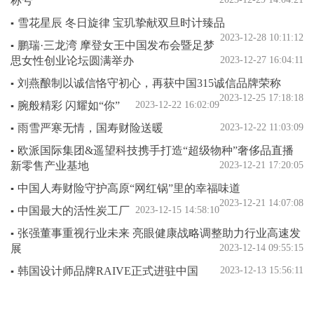
称号
雪花星辰 冬日旋律 宝玑挚献双旦时计臻品
▪
2023-12-28 10:11:12
鹏瑞·三龙湾 摩登女王中国发布会暨足梦
▪
思女性创业论坛圆满举办
2023-12-27 16:04:11
刘燕酿制以诚信恪守初心，再获中国315诚信品牌荣称
▪
2023-12-25 17:18:18
腕般精彩 闪耀如“你”
2023-12-22 16:02:09
▪
雨雪严寒无情，国寿财险送暖
2023-12-22 11:03:09
▪
欧派国际集团&遥望科技携手打造“超级物种”奢侈品直播
▪
新零售产业基地
2023-12-21 17:20:05
中国人寿财险守护高原“网红锅”里的幸福味道
▪
2023-12-21 14:07:08
中国最大的活性炭工厂
2023-12-15 14:58:10
▪
张强董事重视行业未来 亮眼健康战略调整助力行业高速发
▪
展
2023-12-14 09:55:15
韩国设计师品牌RAIVE正式进驻中国
2023-12-13 15:56:11
▪