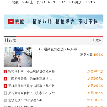
总数：
5644
上一页
1
2
3
4
5
6
7
8
9
10
11
12
13
14
15
页次：
15
/377
排行榜
＋
更多
OL通勤包怎么选？bv,lv赛
浏览次数:
1958次
浏览2070次
数智评测室丨小白智能摄像机户外
1
浏览2057次
「网易云音乐」歌单推荐算法-由
2
浏览2050次
手机黑屏到底是怎么回事？几招教
3
浏览2046次
央视剧评全解析：《安家》不仅衍
4
浏览2037次
爱筑七夕 守“后”甜蜜 Who
5