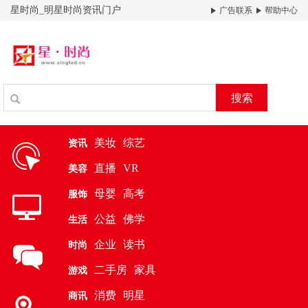
星时尚_明星时尚资讯门户
广告联系
帮助中心
搜索
美妆
综艺
资讯
直播
VR
美容
母婴
高考
服饰
公益
佛学
生活
企业
读书
时尚
二手房
家具
游戏
消费
明星
商讯