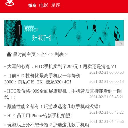
电影
星座
微商
广告
星时尚主页
>
企业
> 列表 >
大写的心疼，HTC手机卖到了299元！甩卖还是清仓？!
▪
2021-02-21 06:00:58
目前HTC性价比最高手机仅一年降价
▪
3000：前后OIS+2K+骁龙820+4G!
2021-02-21 06:00:18
HTC发价格4999全面屏旗舰机，手机背后直接能看到一圈
▪
线！!
2021-02-21 05:45:21
颜值性能全都有！玩游戏选这几款手机就没错!
▪
2021-02-21 05:42:22
HTC员工用iPhone给新手机拍照!
▪
2021-02-21 04:48:56
玩游戏上分不想卡顿？那选这几款手机就
▪