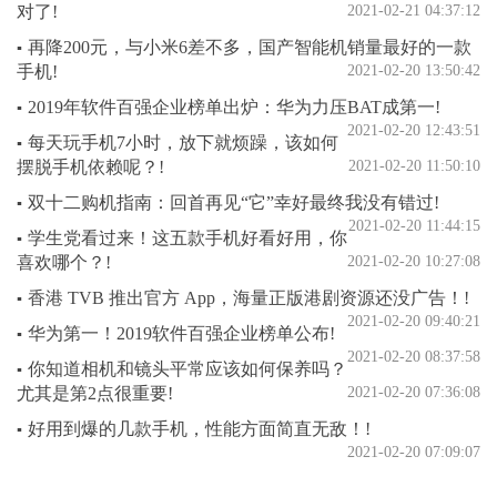
对了!
2021-02-21 04:37:12
再降200元，与小米6差不多，国产智能机销量最好的一款
▪
手机!
2021-02-20 13:50:42
2019年软件百强企业榜单出炉：华为力压BAT成第一!
▪
2021-02-20 12:43:51
每天玩手机7小时，放下就烦躁，该如何
▪
摆脱手机依赖呢？!
2021-02-20 11:50:10
双十二购机指南：回首再见“它”幸好最终我没有错过!
▪
2021-02-20 11:44:15
学生党看过来！这五款手机好看好用，你
▪
喜欢哪个？!
2021-02-20 10:27:08
香港 TVB 推出官方 App，海量正版港剧资源还没广告！!
▪
2021-02-20 09:40:21
华为第一！2019软件百强企业榜单公布!
▪
2021-02-20 08:37:58
你知道相机和镜头平常应该如何保养吗？
▪
尤其是第2点很重要!
2021-02-20 07:36:08
好用到爆的几款手机，性能方面简直无敌！!
▪
2021-02-20 07:09:07