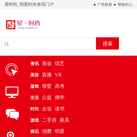
星时尚_明星时尚资讯门户
广告联系
帮助中心
搜索
美妆
综艺
资讯
直播
VR
美容
母婴
高考
服饰
公益
佛学
生活
企业
读书
时尚
二手房
家具
游戏
消费
明星
商讯