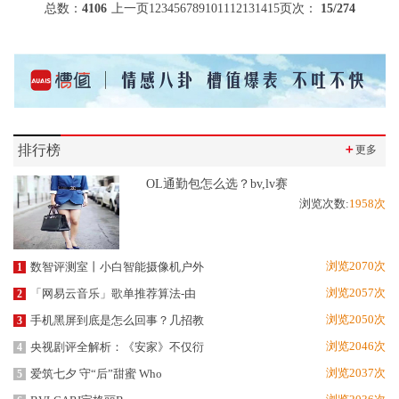
总数：
4106
上一页
1
2
3
4
5
6
7
8
9
10
11
12
13
14
15
页次：
15
/274
排行榜
＋
更多
OL通勤包怎么选？bv,lv赛
浏览次数:
1958次
浏览2070次
数智评测室丨小白智能摄像机户外
1
浏览2057次
「网易云音乐」歌单推荐算法-由
2
浏览2050次
手机黑屏到底是怎么回事？几招教
3
浏览2046次
央视剧评全解析：《安家》不仅衍
4
浏览2037次
爱筑七夕 守“后”甜蜜 Who
5