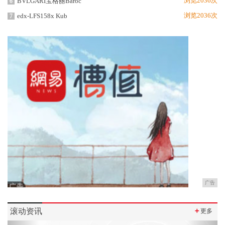
浏览2036次
BVLGARI宝格丽Baroc
6
浏览2036次
edx-LFS158x Kub
7
广告
滚动资讯
＋
更多
Previous
Next