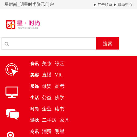
星时尚_明星时尚资讯门户
广告联系
帮助中心
搜索
美妆
综艺
资讯
直播
VR
美容
母婴
高考
服饰
公益
佛学
生活
企业
读书
时尚
二手房
家具
游戏
消费
明星
商讯