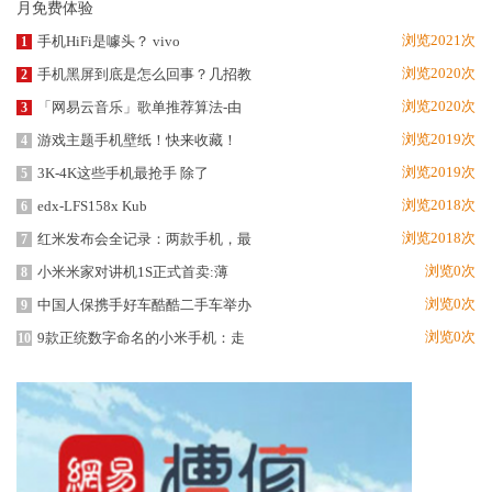
浏览2021次
手机HiFi是噱头？ vivo
1
浏览2020次
手机黑屏到底是怎么回事？几招教
2
浏览2020次
「网易云音乐」歌单推荐算法-由
3
浏览2019次
游戏主题手机壁纸！快来收藏！
4
浏览2019次
3K-4K这些手机最抢手 除了
5
浏览2018次
edx-LFS158x Kub
6
浏览2018次
红米发布会全记录：两款手机，最
7
浏览0次
小米米家对讲机1S正式首卖:薄
8
浏览0次
中国人保携手好车酷酷二手车举办
9
浏览0次
9款正统数字命名的小米手机：走
10