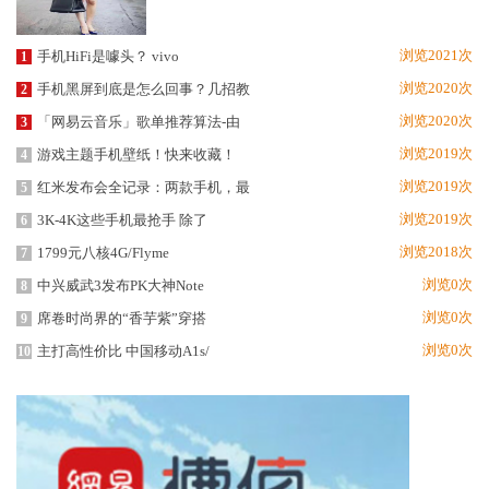
浏览2021次
手机HiFi是噱头？ vivo
1
浏览2020次
手机黑屏到底是怎么回事？几招教
2
浏览2020次
「网易云音乐」歌单推荐算法-由
3
浏览2019次
游戏主题手机壁纸！快来收藏！
4
浏览2019次
红米发布会全记录：两款手机，最
5
浏览2019次
3K-4K这些手机最抢手 除了
6
浏览2018次
1799元八核4G/Flyme
7
浏览0次
中兴威武3发布PK大神Note
8
浏览0次
席卷时尚界的“香芋紫”穿搭
9
浏览0次
主打高性价比 中国移动A1s/
10