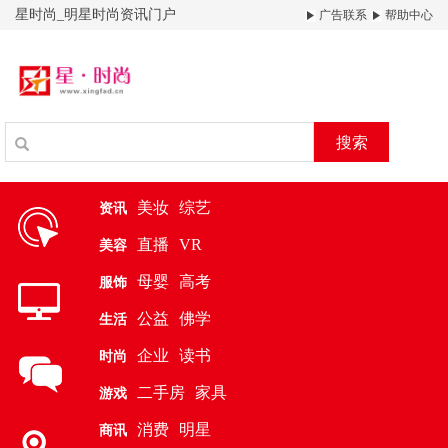
星时尚_明星时尚资讯门户
广告联系
帮助中心
搜索
美妆
综艺
资讯
直播
VR
美容
母婴
高考
服饰
公益
佛学
生活
企业
读书
时尚
二手房
家具
游戏
消费
明星
商讯