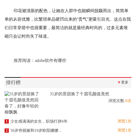
印花裙清新的配色，让她在人群中也能瞬间脱颖而出，简简单
单的从容优雅，比繁琐单品硬凹出来的“贵气”更吸引目光。这点在我
们日常穿搭中也很重要，最简洁的就是最经典时尚的，过多元素堆
砌只会让时尚失了味道。
推荐阅读：
adobe软件有哪些
排行榜
＋
更多
31岁的景甜换了个眉毛颜值竟然
浏览次数:
0次
浏览1次
少女感满满的女生，职场打拼6年
1
浏览1次
36岁佟丽娅和19岁欧阳娜娜，
2