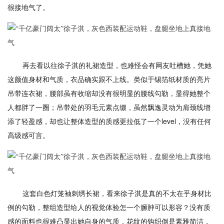
很接地气了。
再去看以往徐子淇的礼裙造型，也难怪会有网友吐槽她，凭她
这颜值身材和气质，衣品确实跟不上线。类似于锡箔纸材质的亮片
吊带连衣裙，腰部虽有收缩却没有很明显的腰线勾勒，显得她整个
人都胖了一圈；吊带处的羽毛元素点缀，虽然飘逸灵动为肩颈线增
添了轻盈感，却也让整体造型的质感更拉低了一个level，没有任何
高级感可言。
这套白色灯笼袖刺绣长裙，看来徐子淇是真的不太在乎身材比
例的勾勒，整组造型给人的视觉体验怎一个臃肿可以形容？没有质
感的面料也很难凸显出她自身的气质，花纹的钩织倒是素雅简洁，