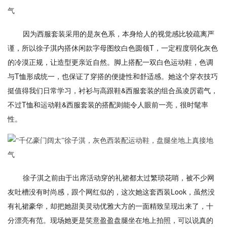
因为西服套装采用的是灰色系，本身给人的视觉感比较疏离严
谨，所以徐子淇内搭休闲款字母图纹白色圆领T，一定程度弱化灰色
的冷漠正规，让造型更亲近自然。脚上搭配一双白色运动鞋，色调
与T恤形成统一，也保证了穿搭的便捷性和舒适感。她这个穿衣技巧
挺值得我们日常学习，衬衫与高跟鞋&西服套装的组合虽凌厉霸气，
不过T恤和运动鞋&西服套装的搭配则能令人眼前一亮，很时髦率
性。
徐子淇之前由于出席活动穿的礼裙都太过繁琐花哨，被不少网
友吐槽没有时尚感，跟个网红似的，这次她这套西装Look，虽然没
有礼裙豪华，却把她甜美灵动优雅大方的一面精致呈现出来了，十
分漂亮有范。现场她更是笑意盈盈盘腿坐在地上拍照，可以说真的