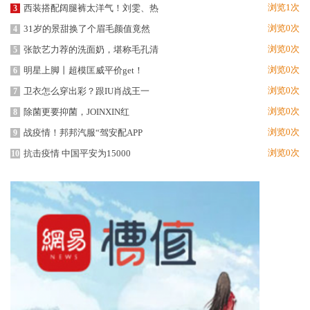
浏览1次
西装搭配阔腿裤太洋气！刘雯、热
3
浏览0次
31岁的景甜换了个眉毛颜值竟然
4
浏览0次
张歆艺力荐的洗面奶，堪称毛孔清
5
浏览0次
明星上脚丨超模匡威平价get！
6
浏览0次
卫衣怎么穿出彩？跟IU肖战王一
7
浏览0次
除菌更要抑菌，JOINXIN红
8
浏览0次
战疫情！邦邦汽服“驾安配APP
9
浏览0次
抗击疫情 中国平安为15000
10