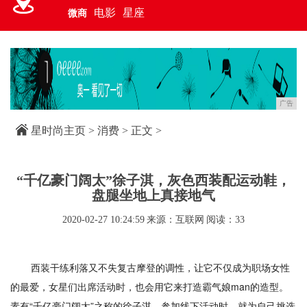
电影
星座
微商
广告
星时尚主页
>
消费
> 正文 >
“千亿豪门阔太”徐子淇，灰色西装配运动鞋，
盘腿坐地上真接地气
2020-02-27 10:24:59
来源：互联网
阅读：33
西装干练利落又不失复古摩登的调性，让它不仅成为职场女性
的最爱，女星们出席活动时，也会用它来打造霸气娘man的造型。
素有“千亿豪门阔太”之称的徐子淇，参加线下活动时，就为自己挑选