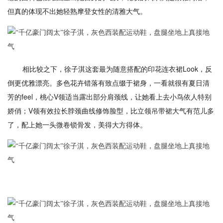
但真的体现不出她轻熟摩登女性的清雅大气。
相比较之下，徐子淇这套最为随意搭配的印花连衣裙Look，反
倒更优雅漂亮。多色花卉错落有致点缀于裙身，一看就很有夏日清
芳的feel，桃心V领适当露出部分肩颈线，让她看上去小鸟依人特别
娇俏；V领有效拉长脖颈曲线修饰脸型，比立领吊带裙大气有范儿多
了，配上她一头微卷锁骨发，美得大方得体。