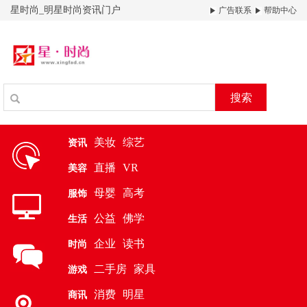
星时尚_明星时尚资讯门户
广告联系
帮助中心
搜索
美妆
综艺
资讯
直播
VR
美容
母婴
高考
服饰
公益
佛学
生活
企业
读书
时尚
二手房
家具
游戏
消费
明星
商讯