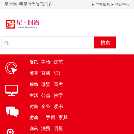
星时尚_明星时尚资讯门户
广告联系
帮助中心
搜索
美妆
综艺
资讯
直播
VR
美容
母婴
高考
服饰
公益
佛学
生活
企业
读书
时尚
二手房
家具
游戏
消费
明星
商讯