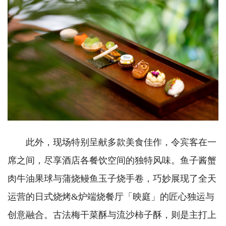
此外，现场特别呈献多款美食佳作，令宾客在一
席之间，尽享酒店各餐饮空间的独特风味。鱼子酱蟹
肉牛油果球与蒲烧鳗鱼玉子烧手卷，巧妙展现了全天
运营的日式烧烤&炉端烧餐厅「映庭」的匠心独运与
创意融合。古法梅干菜酥与流沙柿子酥，则是主打上