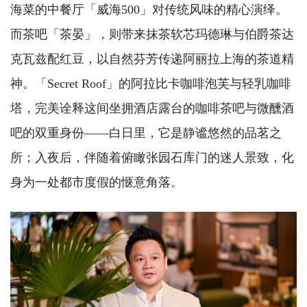
海菜的中餐厅「威海500」对传统风味的精心演绎。
而茶吧「茶晏」，则带来抹茶软芯玛德琳与伯爵茶达
克瓦兹配红豆，以自然芬芳传递阿丽拉上海的茶道精
神。「Secret Roof」的阿拉比卡咖啡泡芙与轻乳咖啡
塔，完美诠释这间坐拥酒店露台的咖啡茶吧与微醺酒
吧的双重身份——白日里，它是静谧悠然的品茗之
所；入夜后，伴随着俯瞰张园石库门的迷人景致，化
身为一处都市度假的惬意角落。