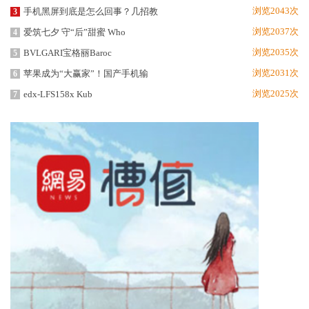
浏览2043次
手机黑屏到底是怎么回事？几招教
3
浏览2037次
爱筑七夕 守“后”甜蜜 Who
4
浏览2035次
BVLGARI宝格丽Baroc
5
浏览2031次
苹果成为“大赢家”！国产手机输
6
浏览2025次
edx-LFS158x Kub
7