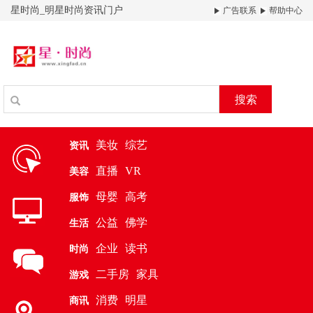
星时尚_明星时尚资讯门户
广告联系
帮助中心
搜索
美妆
综艺
资讯
直播
VR
美容
母婴
高考
服饰
公益
佛学
生活
企业
读书
时尚
二手房
家具
游戏
消费
明星
商讯