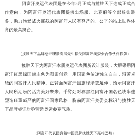
阿富汗奥运代表团是在今年5月正式与揽胜天下达成正式合
作意向，为阿富汗奥运代表团提供出场服、比赛服等全部服饰装
备，助力饱受战火摧残的阿富汗人民有尊严的、公平的站上世界体
育的最高舞台。
（揽胜天下品牌总经理潘春晨先生接受阿富汗奥委会合作伙伴授牌）
揽胜天下为阿富汗本届奥运代表团所设计服装，大胆采用阿
富汗红黑绿国旗主色为图案创意，用国家色传递独立自主，艰苦卓
绝的阿富汗人民精神。正背面阿富汗国旗绿渐变延伸，预示阿富汗
人民所期盼的活力美好未来。手臂处对称黑红阿富汗国名色块串连
塑造庄重威严的阿富汗国家风格，胸前阿富汗奥委会标识与揽胜天
下品牌标识对称营造奥运参赛气质。
（阿富汗代表团身着中国品牌揽胜天下亮相巴黎）