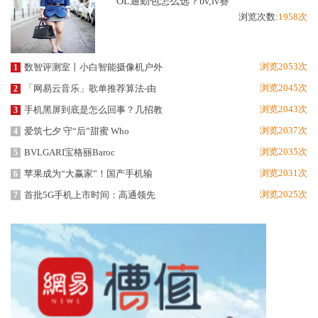
OL通勤包怎么选？bv,lv赛
浏览次数:
1958次
浏览2053次
数智评测室丨小白智能摄像机户外
1
浏览2045次
「网易云音乐」歌单推荐算法-由
2
浏览2043次
手机黑屏到底是怎么回事？几招教
3
浏览2037次
爱筑七夕 守“后”甜蜜 Who
4
浏览2035次
BVLGARI宝格丽Baroc
5
浏览2031次
苹果成为“大赢家”！国产手机输
6
浏览2025次
首批5G手机上市时间：高通领先
7