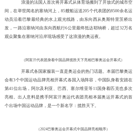
浪漫的法国人首次将开幕式从体育场搬到了开放式的城市空
间，在举世闻名的塞纳河上，85艘船运送205个代表团的8500余名运
动员沿着巴黎最经典的水上观光线路，由东向西从奥斯特里茨桥出
发，一路沿塞纳河由东向西航行6公里最终抵达耶纳桥，超过32万名
观众聚集在塞纳河沿岸现场感受了这浪漫的奥运夜。
（阿富汗代表团身着中国品牌揽胜天下亮相巴黎奥运会开幕式）
开幕式各国家服装一直是奥运会的热门话题。本届巴黎奥运
会有3个中国运动品牌亮相开幕式各国入场阵容，中国队身着安踏在
第41位出场，阿尔及利亚、巴西、塞尔维亚等11国身着匹克也多次
亮相。出人意料是携手阿富汗奥运代表团亮相本届奥运开幕式的首
个出场中国运动品牌，是一个新名字：揽胜天下。
（2024巴黎奥运会开幕式中国品牌亮相顺序）