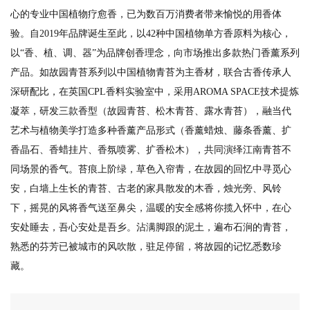
心的专业中国植物疗愈香，已为数百万消费者带来愉悦的用香体
验。自2019年品牌诞生至此，以42种中国植物单方香原料为核心，
以“香、植、调、器”为品牌创香理念，向市场推出多款热门香薰系列
产品。如故园青苔系列以中国植物青苔为主香材，联合古香传承人
深研配比，在英国CPL香料实验室中，采用AROMA SPACE技术提炼
凝萃，研发三款香型（故园青苔、松木青苔、露水青苔），融当代
艺术与植物美学打造多种香薰产品形式（香薰蜡烛、藤条香薰、扩
香晶石、香蜡挂片、香氛喷雾、扩香松木），共同演绎江南青苔不
同场景的香气。苔痕上阶绿，草色入帘青，在故园的回忆中寻觅心
安，白墙上生长的青苔、古老的家具散发的木香，烛光旁、风铃
下，摇晃的风将香气送至鼻尖，温暖的安全感将你揽入怀中，在心
安处睡去，吾心安处是吾乡。沾满脚跟的泥土，遍布石涧的青苔，
熟悉的芬芳已被城市的风吹散，驻足停留，将故园的记忆悉数珍
藏。