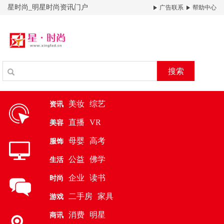
星时尚_明星时尚资讯门户
广告联系
帮助中心
搜索
美妆
综艺
资讯
直播
VR
美容
母婴
高考
服饰
公益
佛学
生活
企业
读书
时尚
二手房
家具
游戏
消费
明星
商讯