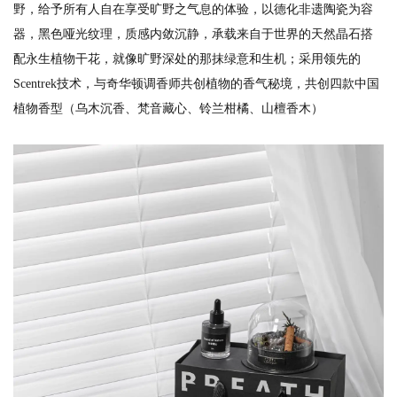
野，给予所有人自在享受旷野之气息的体验，以德化非遗陶瓷为容
器，黑色哑光纹理，质感内敛沉静，承载来自于世界的天然晶石搭
配永生植物干花，就像旷野深处的那抹绿意和生机；采用领先的
Scentrek技术，与奇华顿调香师共创植物的香气秘境，共创四款中国
植物香型（乌木沉香、梵音藏心、铃兰柑橘、山檀香木）