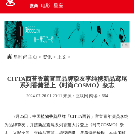
电影
星座
微商
广告
星时尚主页
>
资讯
> 正文 >
CITTA西苔香薰官宣品牌挚友李纯携新品鸢尾
系列香薰登上《时尚COSMO》杂志
2024-07-26 01:20:11
来源：互联网
阅读：664
7月25日，中国植物香薰品牌「CITTA西苔」官宣青年演员李纯
为品牌挚友，并携新品鸢尾系列香薰大片登上《时尚COSMO》杂
志。光影之间，李纯与西苔一起深呼吸，尽显轻松愉悦，在中国植