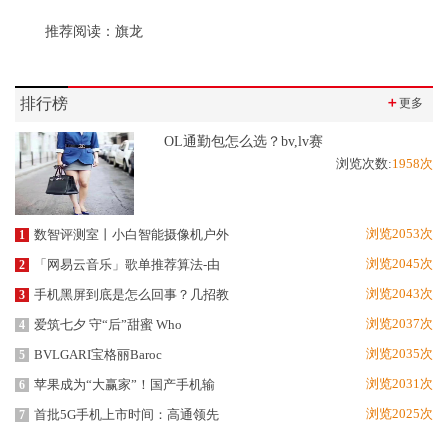
推荐阅读：
旗龙
排行榜
＋
更多
OL通勤包怎么选？bv,lv赛
浏览次数:
1958次
浏览2053次
数智评测室丨小白智能摄像机户外
1
浏览2045次
「网易云音乐」歌单推荐算法-由
2
浏览2043次
手机黑屏到底是怎么回事？几招教
3
浏览2037次
爱筑七夕 守“后”甜蜜 Who
4
浏览2035次
BVLGARI宝格丽Baroc
5
浏览2031次
苹果成为“大赢家”！国产手机输
6
浏览2025次
首批5G手机上市时间：高通领先
7