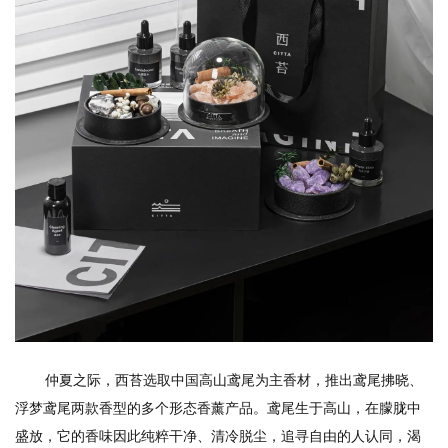
仲夏之际，西苔选取中国高山鸢尾为主香材，推出鸢尾拂晓、
浮梦鸢尾两款香型的多个形态香薰产品。鸢尾生于高山，在朦胧中
盛放，它的香味因此纯粹干净、清冷脱尘，追寻自由的人认同，渴