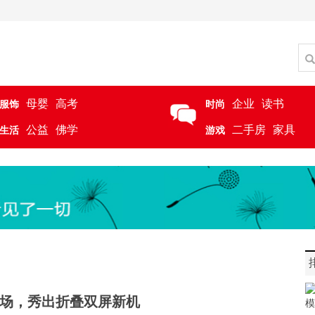
母婴
高考
企业
读书
服饰
时尚
公益
佛学
二手房
家具
生活
游戏
场，秀出折叠双屏新机