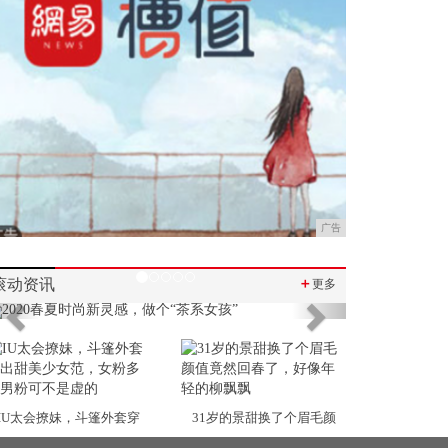
广告
滚动资讯
＋
更多
Previous
Next
IU太会撩妹，斗篷外套穿
31岁的景甜换了个眉毛颜