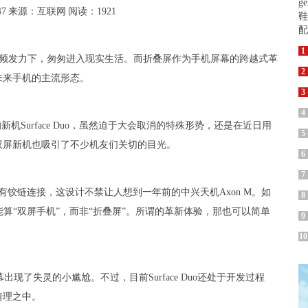
47
来源：互联网
阅读：1921
1
频频发力下，匆匆进入现实生活。而折叠屏作为手机屏幕的跨越式革
2
未来手机的主流形态。
3
4
新机Surface Duo，虽然迫于大会取消的特殊形势，还是在近日用
5
双屏新机也吸引了不少机友们关切的目光。
6
7
幕之间有铰链连接，这设计不禁让人想到一年前的中兴天机Axon M。如
8
uo其实只能算“双屏手机”，而非“折叠屏”。所谓的革新体验，那也可以简单
9
10
了失灵的小尴尬。不过，目前Surface Duo还处于开发过程
情理之中。