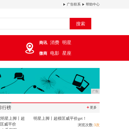
广告联系
帮助中心
搜索
消费
明星
商讯
电影
星座
微商
广告
排行榜
＋
更多
明星上脚丨超模匡威平价get！
浏览次数:
3次