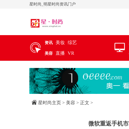
星时尚_明星时尚资讯门户
美妆
综艺
资讯
直播
VR
美容
星时尚主页
>
美容
> 正文 >
微软重返手机市