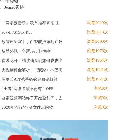
浏览2019次
「网易云音乐」歌单推荐算法-由
浏览2018次
edx-LFS158x Kub
浏览2000次
数智评测室丨小白智能摄像机户外
浏览1976次
炫酷外观，全新Jeep⁺指南者
浏览1954次
春暖花开，精致仙女们如何香香出
浏览1941次
央视剧评全解析：《安家》不仅衍
浏览1921次
屈臣氏APP携手蚂蚁金服硬核补
浏览0次
“王者”网络卡顿不再有！OPP
浏览0次
这家视频网站终于开始盈利了，去
浏览0次
2020年流行的7款文件压缩软